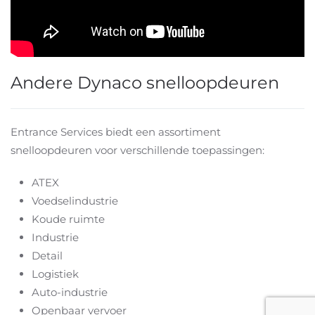
Andere Dynaco snelloopdeuren
Entrance Services biedt een assortiment
snelloopdeuren voor verschillende toepassingen:
ATEX
Voedselindustrie
Koude ruimte
Industrie
Detail
Logistiek
Auto-industrie
Openbaar vervoer