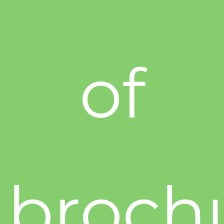
of
broch