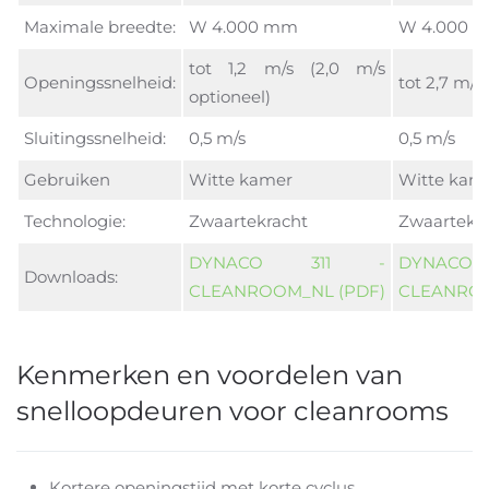
Maximale breedte:
W 4.000 mm
W 4.000 
tot 1,2 m/s (2,0 m/s
Openingssnelheid:
tot 2,7 m/s
optioneel)
Sluitingssnelheid:
0,5 m/s
0,5 m/s
Gebruiken
Witte kamer
Witte kam
Technologie:
Zwaartekracht
Zwaartekr
DYNACO 311 -
DYNAC
Downloads:
CLEANROOM_NL (PDF)
CLEANRO
Kenmerken en voordelen van
snelloopdeuren voor cleanrooms
Kortere openingstijd met korte cyclus