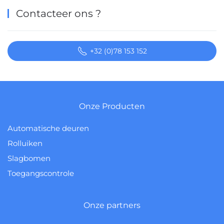
Contacteer ons ?
+32 (0)78 153 152
Onze Producten
Automatische deuren
Rolluiken
Slagbomen
Toegangscontrole
Onze partners