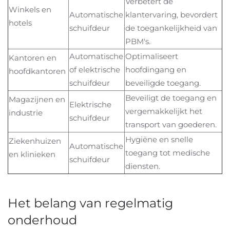
Verbetert de
Winkels en
Automatische
klantervaring, bevordert
hotels
schuifdeur
de toegankelijkheid van
PBM's.
Automatische
Optimaliseert
Kantoren en
of elektrische
hoofdingang en
hoofdkantoren
schuifdeur
beveiligde toegang.
Beveiligt de toegang en
Magazijnen en
Elektrische
vergemakkelijkt het
industrie
schuifdeur
transport van goederen.
Hygiëne en snelle
Ziekenhuizen
Automatische
toegang tot medische
en klinieken
schuifdeur
diensten.
Het belang van regelmatig
onderhoud